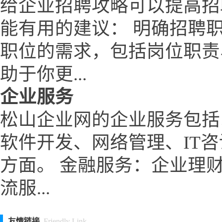
给企业招聘攻略可以提高招
能有用的建议： 明确招聘
职位的需求，包括岗位职责
助于你更...
企业服务
松山企业网的企业服务包括
软件开发、网络管理、IT
方面。 金融服务：企业理
流服...
友情链接
Friendly Link