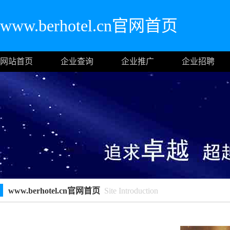
www.berhotel.cn官网首页
网站首页
企业查询
企业推广
企业招聘
www.berhotel.cn官网首页
Site Introduction