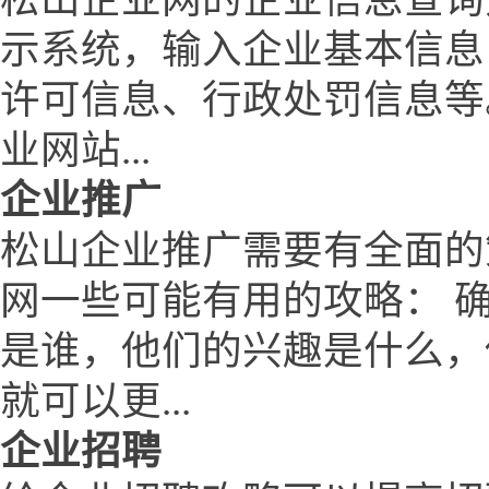
示系统，输入企业基本信息
许可信息、行政处罚信息等
业网站...
企业推广
松山企业推广需要有全面的
网一些可能有用的攻略： 
是谁，他们的兴趣是什么，
就可以更...
企业招聘