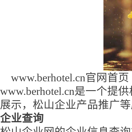
www.berhotel.cn官网首页 (ww
www.berhotel.cn
展示，松山企业产品推广等
企业查询
松山企业网的企业信息查询